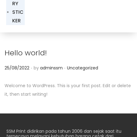
RY
STIC
KER
Hello world!
.
.
P
P
25/08/2022
by
adminssm
Uncategorized
o
o
s
s
Welcome to WordPress. This is your first post. Edit or delete
t
t
it, then start writing!
e
e
d
d
o
i
n
n
SSM Print didirikan pada tahun 2006 dan sejak saat itu
terpecaya melayani kebutuhan barang cetak dari