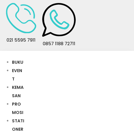
021 5595 7911
0857 1188 72711
BUKU
EVEN
T
KEMA
SAN
PRO
MOSI
STATI
ONER