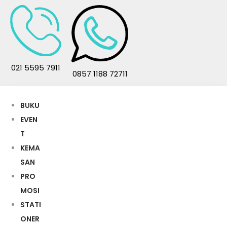
021 5595 7911
0857 1188 72711
BUKU
EVEN
T
KEMA
SAN
PRO
MOSI
STATI
ONER