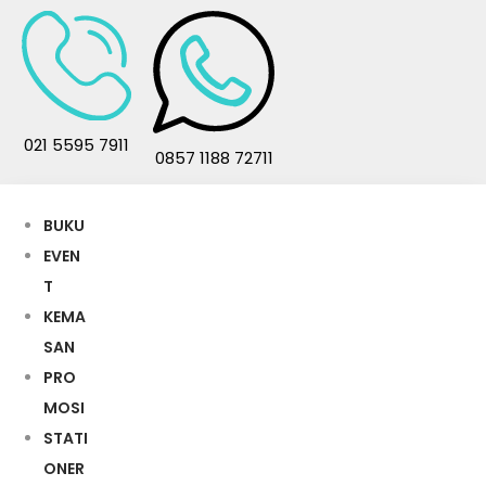
021 5595 7911
0857 1188 72711
BUKU
EVEN
T
KEMA
SAN
PRO
MOSI
STATI
ONER