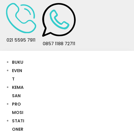
021 5595 7911
0857 1188 72711
BUKU
EVEN
T
KEMA
SAN
PRO
MOSI
STATI
ONER