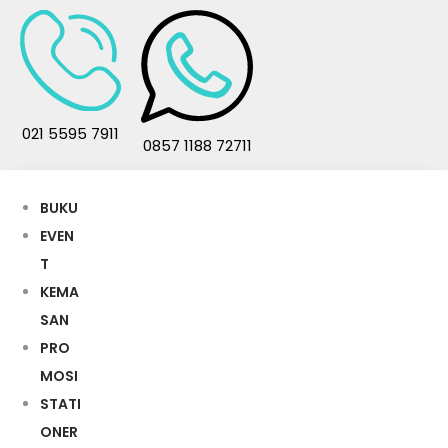
021 5595 7911
0857 1188 72711
BUKU
EVEN
T
KEMA
SAN
PRO
MOSI
STATI
ONER