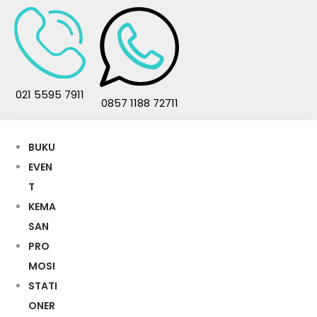
021 5595 7911
0857 1188 72711
BUKU
EVEN
T
KEMA
SAN
PRO
MOSI
STATI
ONER